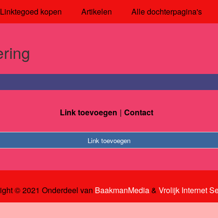
Linktegoed kopen
Artikelen
Alle dochterpagina's
ering
Link toevoegen
Contact
Link toevoegen
ight © 2021 Onderdeel van
BaakmanMedia
&
Vrolijk Internet S